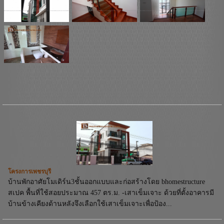
โครงการเพชรบุรี
บ้านพักอาศัยโมเดิร์น3ชั้นออกแบบและก่อสร้างโดย bhomestructure
สเปค พื้นที่ใช้สอยประมาณ 457 ตร.ม. -เสาเข็มเจาะ ด้วยที่ตั้งอาคารมี
บ้านข้างเคียงด้านหลังจึงเลือกใช้เสาเข็มเจาะเพื่อป้อง...