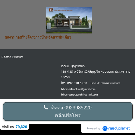
ผลงานก่อสร้างโครงการบ้านจัดสรรชั้นเดียว
B home Structure
เอกชัย บุญวาสนา
138 /135 ม.นิรันดร์วิลล์สุขุมวิท หนองบอน ประเวศ กทม
10250
โทร. 092 398 5220 Line Id: bhomestructure
bhomestructure@gmail.com
bhomestructure@hotmail.com
ติดต่อ
0923985220
คลิกเพื่อโทร
Visitors:
79,626